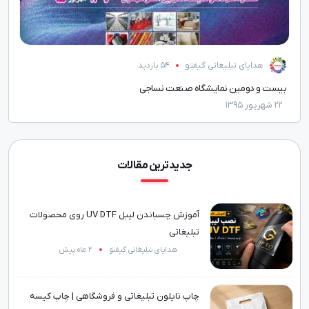
هدایای تبلیغاتی گیفتو
54 بازدید
بیست و دومین نمایشگاه صنعت نساجی
پنجم
22 شهریور 1395
06 اردیبهشت 1404
جدیدترین مقالات
آموزش چسباندن لیبل UV DTF روی محصولات
تبلیغاتی
هدایای تبلیغاتی گیفتو
2 ماه پیش
چاپ نایلون تبلیغاتی و فروشگاهی | چاپ کیسه