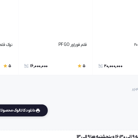
قلم فوراور PF GO
نوک قلم ETHERGRAF فورا
16,000,000
20,000,000
5
5
دانلود کاتالوگ محصول
لی 13