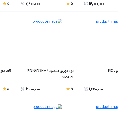
2,600,000
14,000,000
5
5
RIO
اتود فوراور اسمارت / PININFARINA
قلم ملودی
SMART
6,000,000
1,250,000
5
5