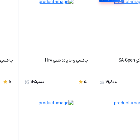
SA-G
جاقلمی و جا یادداشتی H28
جا قلمی فلز
165,000
19,800
5
5