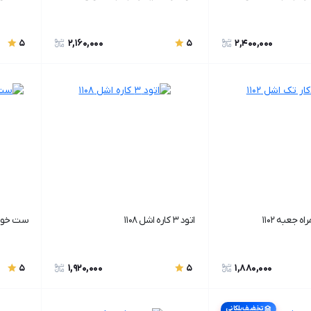
2,160,000
2,400,000
5
5
 جعبه 1102
اتود 3 کاره اشل 1108
ست خودکا
1,920,000
1,880,000
5
5
تخفیف پلکانی