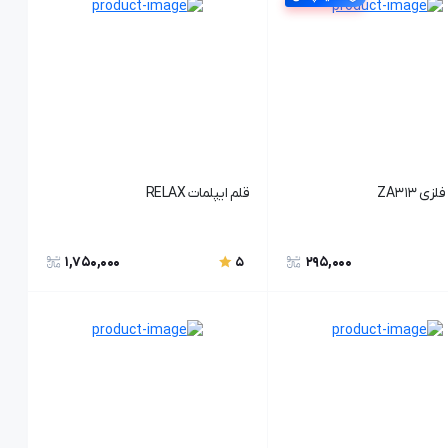
ی ZA313
قلم ایپلمات RELAX
1,750,000
295,000
5