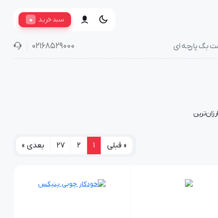
0
سبد خرید
02168529000
ت بگ پارچه ای
رزان‌ترین
« قبلی
1
2
27
بعدی »