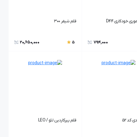
ی خودکاری D44
قلم شیفر 300
20,650,000
794,000
5
 کد 52
قلم پیرکاردین لئو / LEO