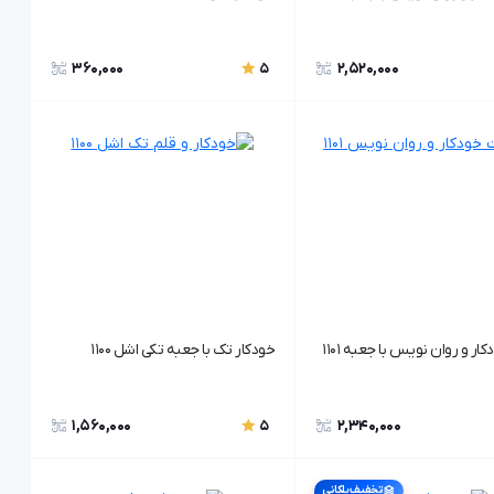
360,000
2,520,000
5
ر و روان نویس با جعبه 1101
خودکار تک با جعبه تکی اشل 1100
1,560,000
2,340,000
5
تخفیف پلکانی