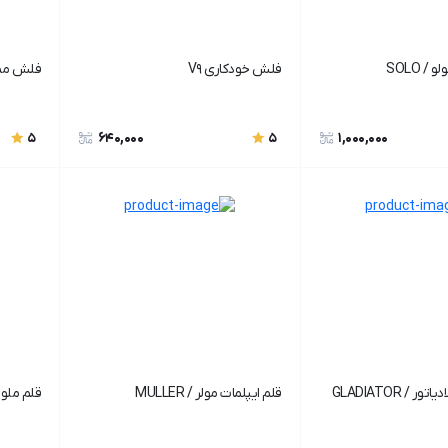
/ SOLO
فلش خودکاری V9
فلش ممور
640,000
1,000,000
5
5
 / GLADIATOR
قلم ایپلمات مولر / MULLER
قلم ملودی