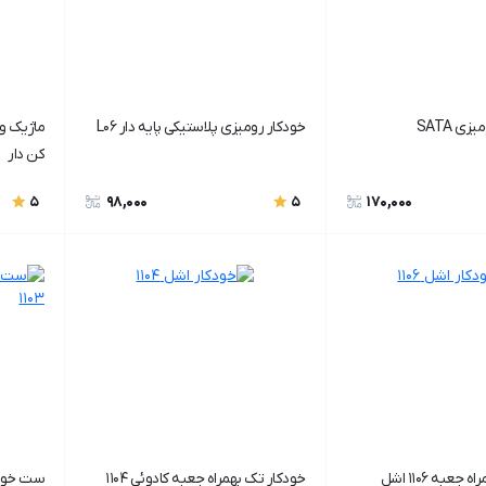
ی SATA
خودکار رومیزی پلاستیکی پایه دار L06
ماژیک و
کن دار
98,000
170,000
5
5
عبه 1106 اشل
خودکار تک بهمراه جعبه کادوئی 1104
ست خودکا