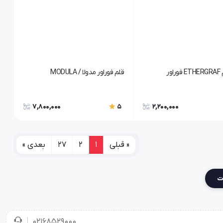
ور
قلم فوراور مدولا / MODULA
7,800,000
2,200,000
5
« قبلی
1
2
27
بعدی »
ات
02168529000