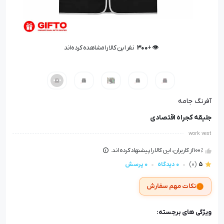
🤩 بهترین قیمت در
30
روز گذشته
👁️ +
300
نفر این کالا را مشاهده کرده‌اند
🤩 بهترین قیمت در
30
روز گذشته
آفرنگ جامه
جلیقه کجراه اقتصادی
work vest
100٪ از کاربران، این کالا را پیشنهاد کرده اند.
5
(0)
0 دیدگاه
0 پرسش
نکات مهم سفارش
ویژگی های برجسته: