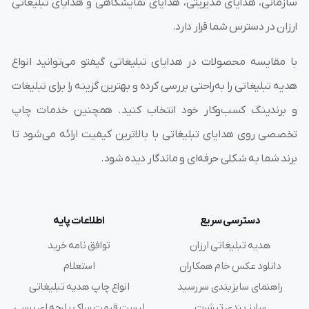
این امکان در
مجموعه هدایای تبلیغاتی گیفتو
فراهم آمده
سازمانی، هدایای مدیریتی، هدایای نمایشگاهی و هدایای تبلیغاتی
است .به اینصورت که شما فایل طرح لوگو یا برند سازمانی خود
ارزان در دسترس شما قرار دارد.
را برای ما ارسال مینمایید و ما آن را بر روی سینه و یا پشت
با مقایسه محصولات در هدایای تبلیغاتی گیفتو می‌توانید انواع
جلیقه ، بسته به سفارش مشتری چاپ مینماییم . جلیقه کار
هدیه تبلیغاتی را به‌راحتی بررسی کرده و بهترین گزینه را برای تبلیغات
تبلیغاتی IM-08 را میتوانید در رنگ های متنوع نیز سفارش
و برندینگ کسب‌وکار خود انتخاب کنید. همچنین خدمات چاپ
دهید.
تخصصی روی هدایای تبلیغاتی با بالاترین کیفیت ارائه می‌شود تا
برند شما به شکلی حرفه‌ای و ماندگار دیده شود.
دسترسی سریع
اطلاعات پایه
هدیه تبلیغاتی ارزان
توافق نامه خرید
دانلود عکس خام همکاران
استعلام
راهنمای سایزبندی سررسید
انواع چاپ هدیه تبلیغاتی
سایز بندی تیشرت
لیست قیمت ساک پارچه ای پرسی