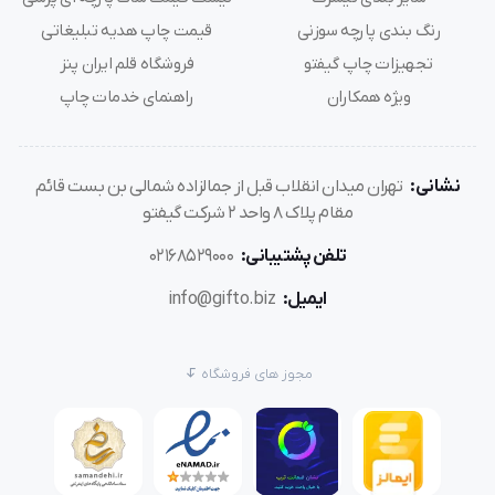
رنگ بندی پارچه سوزنی
قیمت چاپ هدیه تبلیغاتی
تجهیزات چاپ گیفتو
فروشگاه قلم ایران پنز
ویژه همکاران
راهنمای خدمات چاپ
نشانی:
تهران میدان انقلاب قبل از جمالزاده شمالی بن بست قائم
مقام پلاک 8 واحد 2 شرکت گیفتو
تلفن پشتیبانی:
02168529000
ایمیل:
info@gifto.biz
مجوز های فروشگاه
نقاط قوت و ضعف جلیقه کار تبلیغاتی
نقاط قوت