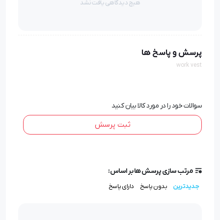
هیچ دیدگاهی یافت نشد
بیشتر مشتریان نسبت به کسب و کار شما می‌شوند.
فواید استفاده از جلیقه کار تبلیغاتی
پرسش و پاسخ ها
1. افزایش شناخت برند
با نمایش لوگو و نام تجاری در جلیقه
work vest
کار، شناخت برند شما توسط مشتریان افزایش می‌یابد. این
شناخت به دلیل تکرار بیشتر نام و لوگو، در ذهنیت مشتریان
سوالات خود را در مورد کالا بیان کنید
به‌خوبی جا می‌افتد.
ثبت پرسش
2. تبلیغ همگانی با هزینه کم
جلیقه کار تبلیغاتی به عنوان یک
ابزار تبلیغاتی همگانی عمل می‌کند. این روش، با هزینه
مرتب سازی پرسش ها بر اساس:
به‌خوبی کنترل‌شده، امکان رساندن پیام شما به تعداد زیادی
جدیدترین
بدون پاسخ
دارای پاسخ
از افراد را فراهم می‌کند.
3. ایجاد هویت بصری قوی
جلیقه کجراه اقتصادی با طراحی‌ها