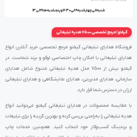
خودکار پلاستیکی پرشیا LX مناسب جهت هدیه تبلیغاتی شما
شنبه الی چهارشنبه 9 الی 16:30 و پنجشنبه ها 9 الی 13
می باشد. خودکار پلاستیکی پرشیا LX با کیفیت بالا با امکان
چاپ طرح یا لوگو شما می باشد.
گیفتو | مرجع تخصصی 7500 هدیه تبلیغاتی
فروشگاه هدایای تبلیغاتی گیفتو مرجع تخصصی خرید آنلاین انواع
چاپ خودکار پلاستیکی پرشیا LX
هدایای تبلیغاتی با امکان چاپ اختصاصی لوگو و برند شماست. در
گیفتو بیش از ۷۵۰۰ مدل هدیه تبلیغاتی متنوع شامل هدایای
نوع چاپ :
تامپو
تعریف چاپ تامپو :
این شیوه چاپ در گروه
سازمانی، هدایای مدیریتی، هدایای نمایشگاهی و هدایای تبلیغاتی
چاپ های گود قرار می گیرد. این مسئله به دلیل استفاده از
ارزان در دسترس شما قرار دارد.
کلیشه گود در فرآیند چاپ می باشد. از ویژگیهای این شیوه
امکان چاپ، روی مواد مختلف و متنوع هم از نظر جنس مواد و
با مقایسه محصولات در هدایای تبلیغاتی گیفتو می‌توانید انواع
هم از نظر شکل هندسی آنها می باشد بطوریکه با این روش
هدیه تبلیغاتی را به‌راحتی بررسی کرده و بهترین گزینه را برای تبلیغات
می توان بر روی سطح صاف، منحنی، گرد، محدب و حتی کره
و برندینگ کسب‌وکار خود انتخاب کنید. همچنین خدمات چاپ
عمل چاپ را انجام داد. واسط چاپ در چاپ تامپو، لاستیکی از