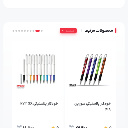
محصولات مرتبط
بیشتر
kiara
خودکار پلاستیکی سورین
خودکار پلاستیکی k73 SX
S016
418
18,500
23,400
5
5
5