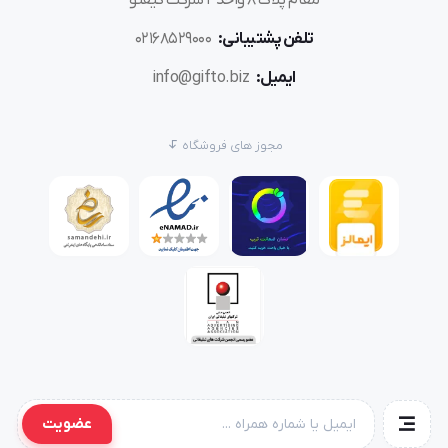
تلفن پشتیبانی:
02168529000
ایمیل:
info@gifto.biz
مجوز های فروشگاه
عضویت