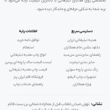
تخصصی روی هدایای تبلیغاتی با بالاترین کیفیت ارائه می‌شود تا
جنس سیلیکون است که به آن تامپون می گویند.
برند شما به شکلی حرفه‌ای و ماندگار دیده شود.
دسترسی سریع
اطلاعات پایه
هدیه تبلیغاتی ارزان
توافق نامه خرید
دانلود عکس خام همکاران
استعلام
راهنمای سایزبندی سررسید
انواع چاپ هدیه تبلیغاتی
سایز بندی تیشرت
لیست قیمت ساک پارچه ای پرسی
رنگ بندی پارچه سوزنی
قیمت چاپ هدیه تبلیغاتی
تجهیزات چاپ گیفتو
فروشگاه قلم ایران پنز
ویژه همکاران
راهنمای خدمات چاپ
نشانی:
تهران میدان انقلاب قبل از جمالزاده شمالی بن بست قائم
مقام پلاک 8 واحد 2 شرکت گیفتو