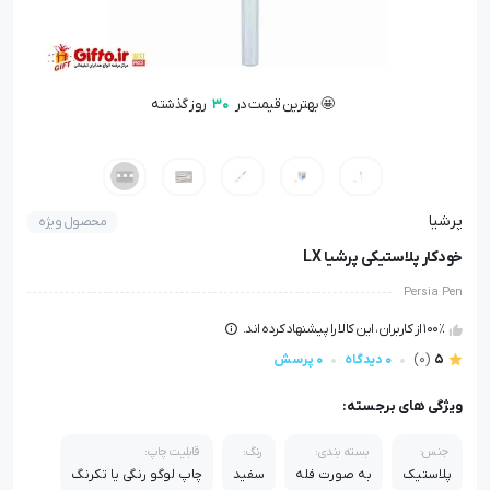
🤩 بهترین قیمت در
30
روز گذشته
🛒 +
500
عدد در سبد خرید کاربران
👁️ +
2100
نفر این کالا را مشاهده کرده‌اند
🤩 بهترین قیمت در
30
روز گذشته
پرشیا
محصول ویژه
خودکار پلاستیکی پرشیا LX
Persia Pen
100٪ از کاربران، این کالا را پیشنهاد کرده اند.
5
(0)
0 دیدگاه
0 پرسش
ویژگی های برجسته:
جنس:
بسته بندی:
رنگ:
قابلیت چاپ:
پلاستیک
به صورت فله
سفید
چاپ لوگو رنگی یا تکرنگ