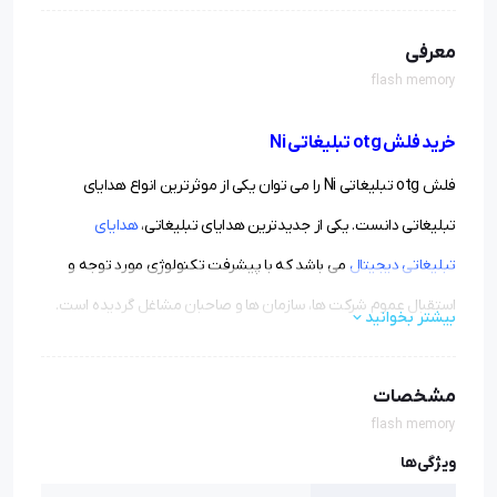
معرفی
flash memory
خرید فلش otg تبلیغاتی Ni
فلش otg تبلیغاتی Ni را می توان یکی از موثرترین انواع هدایای
تبلیغاتی دانست. یکی از جدیدترین هدایای تبلیغاتی،
هدایای
تبلیغاتی دیجیتال
می باشد که با پیشرفت تکنولوژی مورد توجه و
استقبال عموم شرکت ها، سازمان ها و صاحبان مشاغل گردیده است.
بیشتر بخوانید
از انواع هدایای تبلیغاتی دیجیتال می توان به:
پاوربانک
،
فلش مموری تبلیغاتی
،
،
اسپیکر تبلیغاتی
،
هدست تبلیغاتی،
مشخصات
شارژر فندکی و... نام برد.
flash memory
ویژگی‌ها
مشخصات فلش otg تبلیغاتی Ni