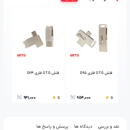
فلش OTG فلزی D95
فلش OTG فلزی D24
D12
941,000
954,000
5
5
5
نقد و بررسی
دیدگاه ها
پرسش و پاسخ ها