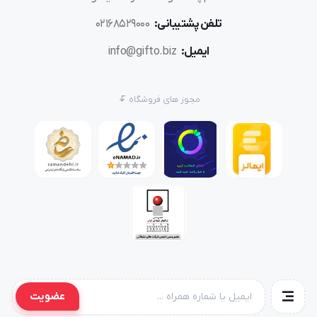
تلفن پشتیبانی:
02168529000
ایمیل:
info@gifto.biz
مجوز های فروشگاه
عضویت