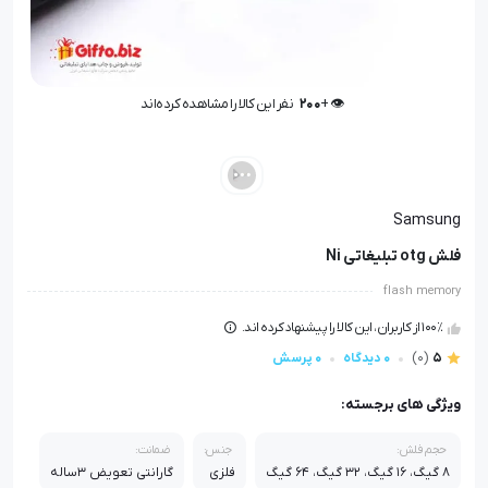
👁️ +
200
نفر این کالا را مشاهده کرده‌اند
👁️ +
200
نفر این کالا را مشاهده کرده‌اند
Samsung
فلش otg تبلیغاتی Ni
flash memory
100٪ از کاربران، این کالا را پیشنهاد کرده اند.
5
(0)
0 دیدگاه
0 پرسش
ویژگی های برجسته:
حجم فلش:
جنس:
ضمانت:
8 گیگ، 16 گیگ، 32 گیگ، 64 گیگ
فلزی
گارانتی تعویض 3ساله