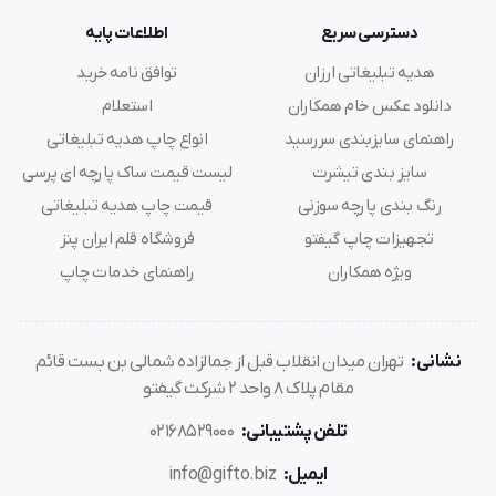
دسترسی سریع
اطلاعات پایه
هدیه تبلیغاتی ارزان
توافق نامه خرید
دانلود عکس خام همکاران
استعلام
راهنمای سایزبندی سررسید
انواع چاپ هدیه تبلیغاتی
سایز بندی تیشرت
لیست قیمت ساک پارچه ای پرسی
رنگ بندی پارچه سوزنی
قیمت چاپ هدیه تبلیغاتی
تجهیزات چاپ گیفتو
فروشگاه قلم ایران پنز
ویژه همکاران
راهنمای خدمات چاپ
نشانی:
تهران میدان انقلاب قبل از جمالزاده شمالی بن بست قائم
مقام پلاک 8 واحد 2 شرکت گیفتو
تلفن پشتیبانی:
02168529000
ایمیل:
info@gifto.biz