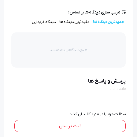
.به اینصورت که شما فایل طرح لوگو یا برند سازمانی خود را
مرتب سازی دیدگاه ها بر اساس:
برای ما ارسال مینمایید و ما آن را بر روی ترازو خانگی ، بسته به
جدیدترین دیدگاه ها
مفیدترین دیدگاه ها
دیدگاه خریداران
سفارش و با رنگ سازمانی شما چاپ مینماییم.
مشخصات ترازو عقربه ای YM414
هیچ دیدگاهی یافت نشد
تحمل وزن : 136 کیلوگرم
صفحه نمایشگر بزرگ
با دقت اندازه گیری 100 گرم
پرسش و پاسخ ها
در دورنگ سفید و آبی
dial scale
دارای قاب فلزی از جنس کروم
سوالات خود را در مورد کالا بیان کنید
ثبت پرسش