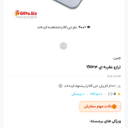
👁️ +
200
نفر این کالا را مشاهده کرده‌اند
👁️ +
200
نفر این کالا را مشاهده کرده‌اند
چین
ترازو عقربه ای YM414
dial scale
100٪ از کاربران، این کالا را پیشنهاد کرده اند.
5
(0)
0 دیدگاه
0 پرسش
نکات مهم سفارش
ویژگی های برجسته: