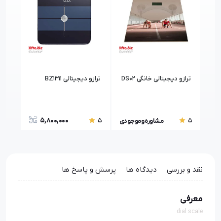
ترازو دیجیتالی خانگی DS02
ترازو دیجیتالی BZ1311
ترازو 
5,800,000
5
5
5
مشاوره و موجودی
نقد و بررسی
دیدگاه ها
پرسش و پاسخ ها
معرفی
dial scale