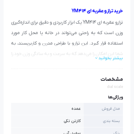
خرید ترازو عقربه ای YM414
ترازو عقربه ای YM414 یک ابزار کاربردی و دقیق برای اندازه‌گیری
وزن است که به راحتی می‌تواند در خانه یا محل کار مورد
استفاده قرار گیرد. این ترازو با طراحی مدرن و کاربرپسند، به
شما این امکان را می‌دهد که به سرعت و به سادگی وزن خود را
بیشتر بخوانید
اندازه‌گیری کنید.
مشخصات
ویژگی‌های برجسته ترازو شامل دقت بالا، صفحه نمایش بزرگ
dial scale
و خوانا، این ترازو معمولاً از مواد با کیفیت ساخته شده و
ویژگی‌ها
می‌تواند وزن‌های مختلف را با دقت بالا اندازه‌گیری کند.
عمده
مدل فروش
این محصول برای افرادی که به سلامتی و تناسب اندام خود
کارتن تکی
بسته بندی
اهمیت می‌دهند، گزینه‌ای ایده‌آل است. با استفاده از ترازو،
سفید، آبی
رنگ