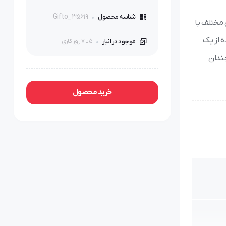
Gifto_35619
شناسه محصول
 مختلف با
ه از یک
موجود در انبار
5 تا 7 روز کاری
چندان
خرید محصول