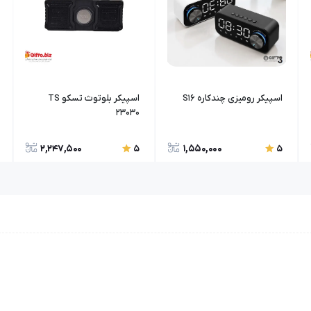
اسپیکر رومیزی چندکاره S16
اسپیکر بلوتوث تسکو TS
23030
2,247,500
1,550,000
5
5