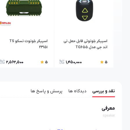
اسپیکر بلوتوثی قابل حمل تی
اسپیکر بلوتوث تسکو TS
اند جی مدل TG655
23151
2,562,500
1,450,000
5
5
نقد و بررسی
دیدگاه ها
پرسش و پاسخ ها
معرفی
speaker