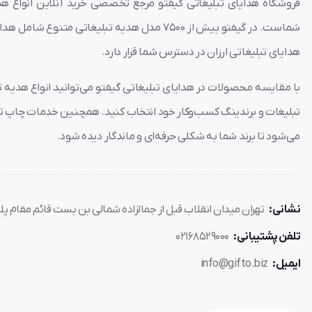
فروشگاه هدایای تبلیغاتی گیفتو مرجع تخصصی خرید آنلاین انواع هدا
مشخصات فنی اسپیکر بلوتوث TS 23008
شماست. در گیفتو بیش از ۷۵۰۰ مدل هدیه تبلیغاتی
نوع : وایرلس
نسخه بلوتوث : V 5.1
هدایای تبلیغاتی ارزان در دسترس شما قرار دارد.
اتصال دهنده : Bluetooth ,TF Card, call function
با مقایسه محصولات در هدایای تبلیغاتی گیفتو می‌توانید انواع هدیه تبلی
پشتیبانی فاصله : 10 متر
نوع باتری : لیتیوم
تبلیغات و برندینگ کسب‌وکار خود انتخاب کنید. همچنین خدمات چاپ تخ
ظرفیت باتری : 400mAh
می‌شود تا برند شما به شکلی حرفه‌ای و ماندگار دیده شود.
توان واقعی(RMS) : 3W
وضوح صدا : 95dB
مدت زمان شارژ باتری :1.5Hr
وزن : 187g
نشانی:
تهران میدان انقلاب قبل از جمالزاده شمالی بن بست قائم مقام پلاک 8 واحد 2 شرکت گی
ابعاد : 3.4*8.1*8.3 سانتی متر
تلفن پشتیبانی:
02168529000
ایمیل:
info@gifto.biz