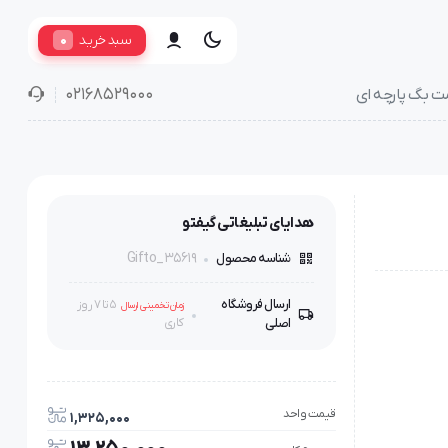
0
سبد خرید
02168529000
ت بگ پارچه ای
هدایای تبلیغاتی گیفتو
Gifto_35619
شناسه محصول
ارسال فروشگاه
5 تا 7 روز
زمان تخمینی ارسال
اصلی
کاری
قیمت واحد
1,325,000