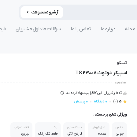
آرشیو محصولات
مجله
درباره ما
تماس با ما
سؤالات متداول مشتریان
قیم
تسکو
اسپیکر بلوتوث TS 23008
speaker
100٪ از کاربران، این کالا را پیشنهاد کرده اند.
5
(0)
0 دیدگاه
0 پرسش
ویژگی های برجسته:
جنس:
مدل فروش:
بسته بندی:
رنگ:
قابلیت چاپ:
چوبی
عمده
کارتن تکی
فقط تک رنگ
لیزری