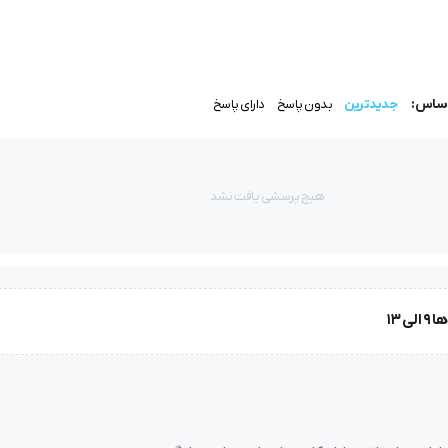
اساس:
جدیدترین
بدون پاسخ
دارای پاسخ
هیچ پرسشی یافت نشد
یکی از جدیدترین
هدی
وژی مورد توجه و استقبال عموم شرکت ها، سازمان ها و صاحبان مشاغل گ