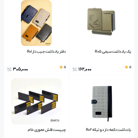
پک یادداشت سیمی R0۵
دفتر یادداشت جیب دار R01
5
5
305,000
162,000
یادداشت دکمه دار دو تیکه R02
چیپست فلش مموری خام