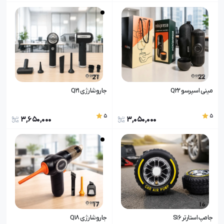
مینی اسپرسو Q22
جاروشارژی Q21
5
5
3,650,000
3,050,000
جامپ استارتر S16
جاروشارژی Q18