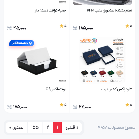
نظم دهنده صندوق عقب KH01
جعبه کرافت دسته دار
5
5
45,000
185,000
تخفیف پلکانی
هاردباکس کف و درب
نوت باکس Gf
5
5
175,000
62,000
« قبلی
1
2
155
بعدی »
مجموع محصولات: ۴٬۹۵۷