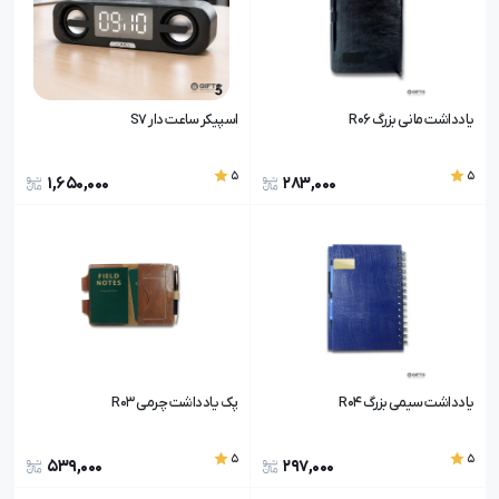
یادداشت مانی بزرگ R06
اسپیکر ساعت دار S7
5
5
1,650,000
283,000
یادداشت سیمی بزرگ R0۴
پک یادداشت چرمی R03
5
5
539,000
297,000