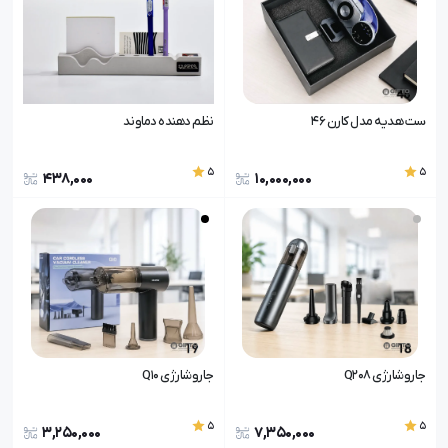
ست هدیه مدل کارن ۴۶
نظم دهنده دماوند
5
5
438,000
10,000,000
جاروشارژی Q208
جاروشارژی Q10
5
5
3,250,000
7,350,000