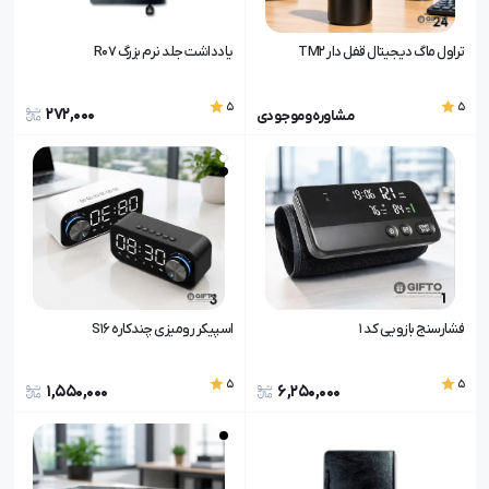
تراول ماگ دیجیتال قفل دار TM2
یادداشت جلد نرم بزرگ R07
5
5
272,000
مشاوره و موجودی
فشارسنج بازویی کد 1
اسپیکر رومیزی چندکاره S16
5
5
1,550,000
6,250,000