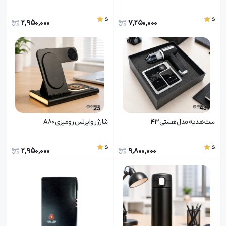
5
5
2,950,000
7,250,000
ست هدیه مدل هستی 43
شارژر وایرلس رومیزی A80
5
5
2,950,000
9,800,000