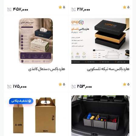
5
5
457,000
217,000
هاردباکس سه تیکه تلسکوپی
هاردباکس دستمال کاغذی
5
5
175,000
253,000
تخفیف پلکانی