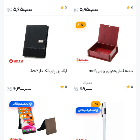
5
5
5,650,000
5,950,000
8
جعبه فلش مموری چوبی mdf
ارگانایزر پاوربانک دار Av02
64,000
5
5
6,300,000
59,000
2
تخفیف پلکانی
تخفیف پلکانی