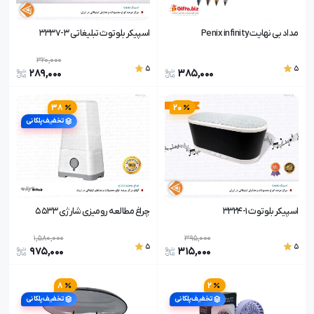
مداد بی نهایت Penix infinity
اسپیکر بلوتوث تبلیغاتی 3-3337
320,000
5
5
289,000
385,000
38
20
تخفیف پلکانی
اسپیکر بلوتوث 1-3324
چراغ مطالعه رومیزی شارژی ۵۵۳۳
1,580,000
395,000
5
5
975,000
315,000
8
2
تخفیف پلکانی
تخفیف پلکانی