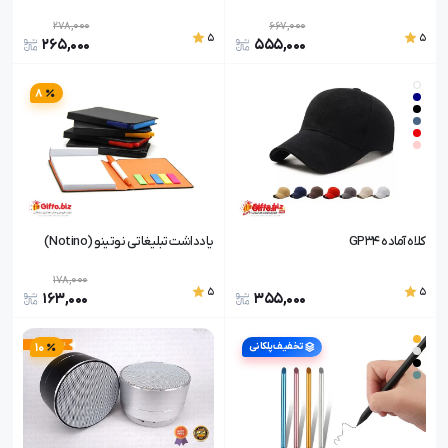
278,000
667,000
5
5
265,000
555,000
8
کلاه آماده GP34
یادداشت تبلیغاتی نوتینو (Notino)
178,000
5
5
163,000
355,000
10
تخفیف پلکانی