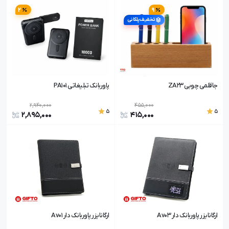
2
9
تخفیف پلکانی
جاقلمی چوبی ZA23
پاوربانک تبلیغاتی PA101
2,940,000
455,000
5
5
2,895,000
415,000
ارگانایزر پاوربانک دار Av03
ارگانایزر پاوربانک دار Av01