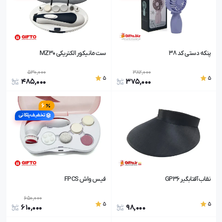
پنکه دستی کد 38
ست مانیکور الکتریکی MZ30
530,000
382,000
5
5
485,000
375,000
6
تخفیف پلکانی
نقاب آفتابگیر GP36
فیس واش FPCS
650,000
5
5
610,000
98,000