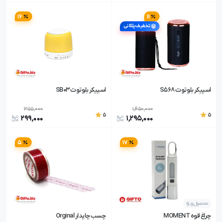
16
11
تخفیف پلکانی
اسپیکر بلوتوث S568
اسپیکر بلوتوث SB03
355,000
1,450,000
5
5
299,000
1,295,000
5
17
محصول ویژه
چراغ قوه MOMENT
چسب چاپدار Orginal