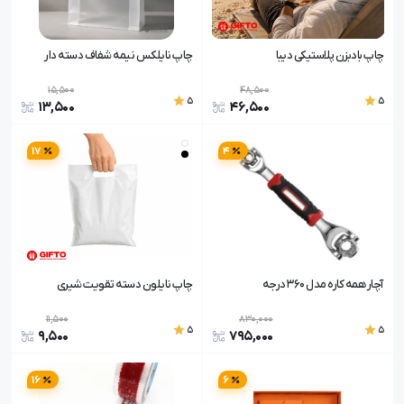
چاپ بادبزن پلاستیکی دیبا
چاپ نایلکس نیمه شفاف دسته دار
15,500
48,500
5
5
13,500
46,500
17
4
آچار همه کاره مدل 360 درجه
چاپ نایلون دسته تقویت شیری
11,500
830,000
5
5
9,500
795,000
16
6