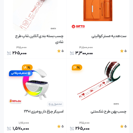
ست هدیه مستر کوالیتی
چسب بسته بندی آنلاین شاپ طرح
شادی
315,000
3,500,000
5
5
265,000
3,300,000
18
16
تخفیف پلکانی
محصول ویژه
چسب پهن طرح شکستنی
اسپیکر چراغ دار رومیزی 2301
1,911,000
315,000
5
5
1,570,000
265,000