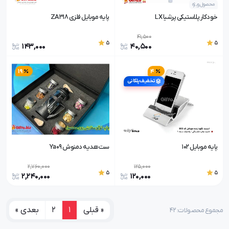
محصول ویژه
خودکار پلاستیکی پرشیا LX
پایه موبایل فلزی ZA318
41,500
5
5
143,000
40,500
19
4
تخفیف پلکانی
پایه موبایل 102
ست هدیه دمنوش Ya09
2,760,000
125,000
5
5
2,240,000
120,000
« قبلی
1
2
بعدی »
مجموع محصولات: ۴۲