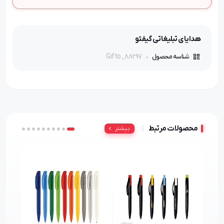
هدایای تبلیغاتی گیفتو
Gifto_88297
شناسه محصول
محصولات مرتبط
بیشتر