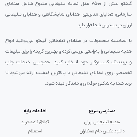
گیفتو بیش از ۷۵۰۰ مدل هدیه تبلیغاتی متنوع شامل هدایای
کریستالی را به جهت سرعت در آماده سازی و کم شدن هزینه
سازمانی، هدایای مدیریتی، هدایای نمایشگاهی و هدایای تبلیغاتی
مارکینگ با استفاده از لیزر لوگو را بر روی آن درج می کنیم.
ارزان در دسترس شما قرار دارد.
با مقایسه محصولات در هدایای تبلیغاتی گیفتو می‌توانید انواع
هدیه تبلیغاتی را به‌راحتی بررسی کرده و بهترین گزینه را برای تبلیغات
انواع جعبه فلش مموری تبلیغاتی
و برندینگ کسب‌وکار خود انتخاب کنید. همچنین خدمات چاپ
تخصصی روی هدایای تبلیغاتی با بالاترین کیفیت ارائه می‌شود تا
گارانتی فلش مموری تبلیغاتی
برند شما به شکلی حرفه‌ای و ماندگار دیده شود.
فلش مموری های عرضه شده توسط مجموعه ما تهیه شده از
چیپست های سامسونگ و توشیبا می باشد و بهمراه کارت
گارانتی تعویض ارائه می گردند.
دسترسی سریع
اطلاعات پایه
فلش تبلیغاتی
چاپ فلش
هدیه تبلیغاتی ارزان
توافق نامه خرید
دانلود عکس خام همکاران
استعلام