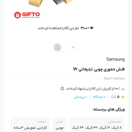
👁️ +
300
نفر این کالا را مشاهده کرده‌اند
👁️ +
300
نفر این کالا را مشاهده کرده‌اند
Samsung
فلش مموری چوبی تبلیغاتی V2
flash memory
100٪ از کاربران، این کالا را پیشنهاد کرده اند.
5
(0)
0 دیدگاه
0 پرسش
ویژگی های برجسته:
حجم فلش:
جنس:
ضمانت:
8 گیگ، 16 گیگ، 32 گیگ، 64 گیگ
چوبی
گارانتی تعویض 3ساله