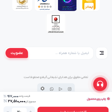
عضویت
تمامی حقوق برای هدایای تبلیغاتی گیفتو محفوظ است
917,000
قیمت واحد
چاپ روی محصول
27,510,000
مجموع کل
افزودن به سبد خرید