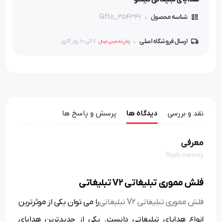
Gifto_354349
شناسه محصول
ارسال فروشگاه اصلی
7 الی 10 روز کاری
زمان تخمینی ارسال
نقد و بررسی
دیدگاه ها
پرسش و پاسخ ها
معرفی
flash memory
فلش مموری تبلیغاتی V2 تبلیغاتی
فلش مموری تبلیغاتی V2 تبلیغاتی
را می توان یکی از موثرترین
انواع هدایای تبلیغاتی دانست. یکی از جدیدترین هدایای