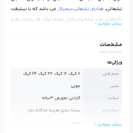
تبلیغاتی،
هدایای تبلیغاتی دیجیتال
می باشد که با پیشرفت
تکنولوژی مورد توجه و استقبال عموم شرکت ها، سازمان ها و
بیشتر بخوانید
صاحبان مشاغل گردیده است.
مشخصات
از انواع هدایای تبلیغاتی دیجیتال می توان به:
flash memory
پاور بانک تبلیغاتی
،
فلش مموری تبلیغاتی
،
اسپیکر تبلیغاتی
،
ویژگی‌ها
هدست تبلیغاتی، شارژر فندکی و... نام برد.
8 گیگ، 16 گیگ، 32 گیگ، 64 گیگ
حجم فلش
چوبی
جنس
گارانتی تعویض 3ساله
ضمانت
بسته بندی هزینه جدگانه دارد
بسته بندی
چوبی
رنگ
بیشتر بخوانید