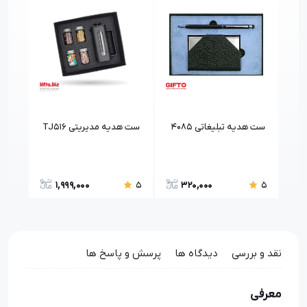
ست هدیه تبلیغاتی 4085
ست هدیه مدیریتی TJ516
ست ه
1,999,000
320,000
5
5
5
نقد و بررسی
دیدگاه ها
پرسش و پاسخ ها
معرفی