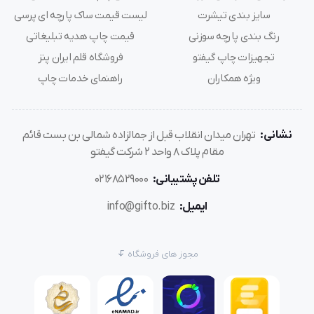
سایز بندی تیشرت
لیست قیمت ساک پارچه ای پرسی
رنگ بندی پارچه سوزنی
قیمت چاپ هدیه تبلیغاتی
تجهیزات چاپ گیفتو
فروشگاه قلم ایران پنز
ویژه همکاران
راهنمای خدمات چاپ
نشانی:
تهران میدان انقلاب قبل از جمالزاده شمالی بن بست قائم
مقام پلاک 8 واحد 2 شرکت گیفتو
تلفن پشتیبانی:
02168529000
ایمیل:
info@gifto.biz
مجوز های فروشگاه