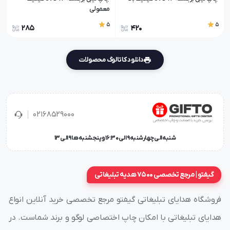
معمولی
5
5
285
420
دانلود کاتالوگ محصولات
02168529000
شنبه الی چهارشنبه 9 الی 16:30 و پنجشنبه ها 9 الی 13
گیفتو | مرجع تخصصی 7500 هدیه تبلیغاتی
فروشگاه هدایای تبلیغاتی گیفتو مرجع تخصصی خرید آنلاین انواع
هدایای تبلیغاتی با امکان چاپ اختصاصی لوگو و برند شماست. در