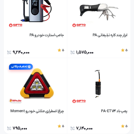
ابزار چند کاره تبلیغاتی PA
جامپ استارت خودرو PA
5
5
9,240,000
1,575,000
تخفیف پلکانی
پمپ باد PA-ETV4
چراغ اضطراری مثلثی خودرو Moment
5
5
795,000
7,140,000