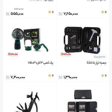
667,000
5
5
555,000
7,250,000
محصول ویژه
جعبه ابزار S575
پک کمپ 3 کاره HA03
5
5
7,400,000
1,390,000