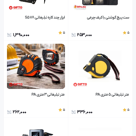
ست پیچ گوشتی با کیف چرمی
ابزار چند کاره تبلیغاتی S578
5
5
1,390,000
253,000
متر تبلیغاتی 5 متری PA
متر تبلیغاتی 3 متری PA
5
5
262,000
336,000