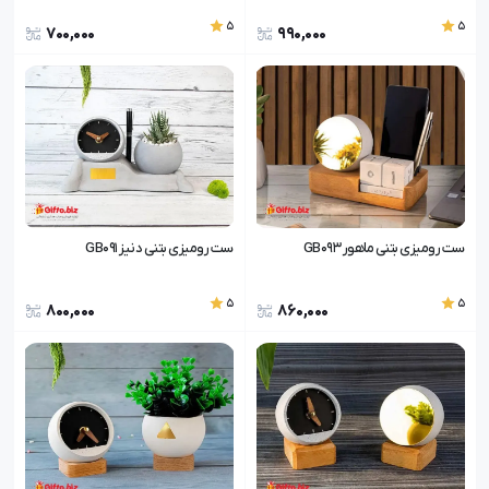
5
5
700,000
990,000
ست رومیزی بتنی ماهور GB093
ست رومیزی بتنی دنیز GB091
5
5
800,000
860,000