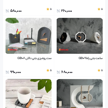
5
5
580,000
260,000
ساعت بتنی راما GB109
ست رومیزی بتنی دالان GB108
5
5
990,000
680,000