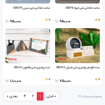
ساعت تعادلی بتنی مروا GBO90
ساعت تعادلی بتنی سیزن GBO89
5
5
950,000
950,000
ست تقویم رومیزی بتنی مدران GBO88
ست رومیزی بتنی هامون GB087
5
5
1,100,000
750,000
« قبلی
1
2
4
بعدی »
مجموع محصولات: ۹۹