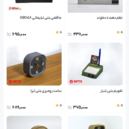
نظم دهنده دماوند
جا قلمی بتنی تبلیغاتی GBO58
5
5
695,000
438,000
تقویم بتنی شیار
ساعت رومیزی بتنی لیزا
5
5
689,000
375,000