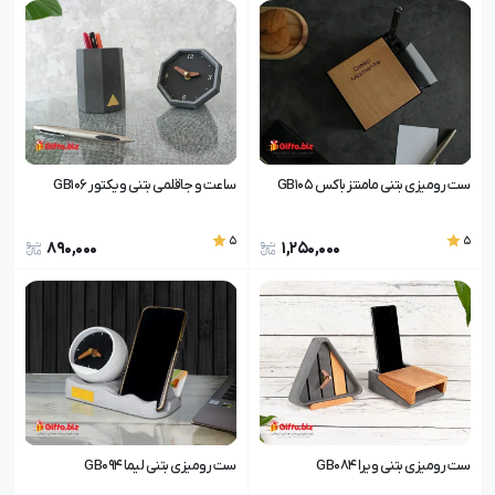
ست رومیزی بتنی مامنتز باکس GB105
ساعت و جاقلمی بتنی ویکتور GB106
5
5
890,000
1,250,000
ست رومیزی بتنی ویرا GB084
ست رومیزی بتنی لیما GB094