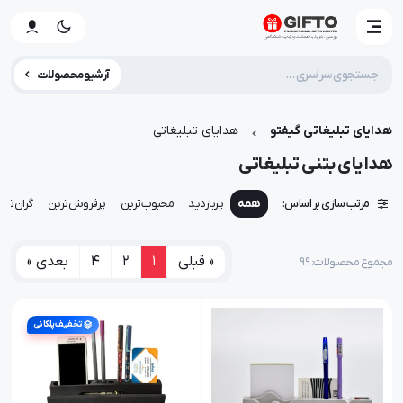
آرشیو محصولات
هدایای تبلیغاتی گیفتو
هدایای تبلیغاتی
هدایای بتنی تبلیغاتی
مرتب سازی بر اساس:
همه
پربازدید
محبوب‌ترین
پرفروش‌ترین
گران‌تری
« قبلی
1
2
4
بعدی »
مجموع محصولات: ۹۹
تخفیف پلکانی