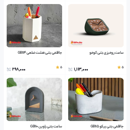
ساعت رومیزی بتنی کومو
جاقلمی بتنی هشت ضلعی GB114
5
5
298,000
1,113,000
جاقلمی بتنی پیکو GB115
ساعت بتنی راوین GB110