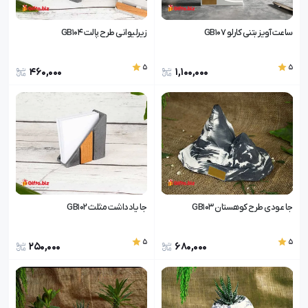
ساعت آویز بتنی کارلو GB107
زیرلیوانی طرح پالت GB104
5
5
460,000
1,100,000
جا عودی طرح کوهستان GB103
جا یادداشت مثلث GB102
5
5
250,000
680,000