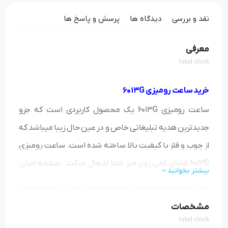
نقد و بررسی
دیدگاه ها
پرسش و پاسخ ها
معرفی
tabel clock
خرید ساعت رومیزی 6013G
ساعت رومیزی 6013G یک محصول کاربردی است که جزو
جدیدترین هدیه تبلیغاتی خاص و در عین حال زیبا میباشد که
از چوب و فلز با کیفیت بالا ساخته شده است. ساعت رومیزی
6013G فضای کمی روی میز شما اشغال میکند . صفحه اصلی
بیشتر بخوانید
ساعت به رنگ سفید است.
مشخصات
ساعت رومیزی 6013G مجهز به موتور آرام گرد است و زمانی که
tabel clock
کار می کند به هیچ عنوان صدای مزاحمی را برای شما ایجاد