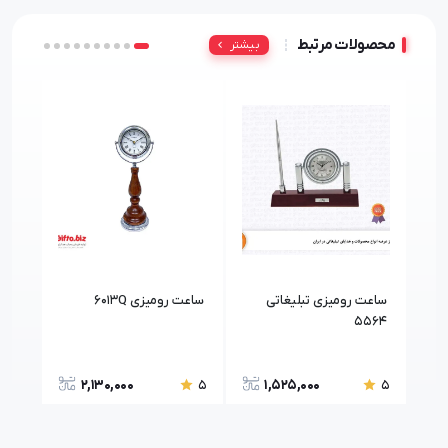
محصولات مرتبط
بیشتر
ساعت رومیزی تبلیغاتی
ساعت رومیزی 6013Q
ساعت 
5564
2,130,000
1,525,000
5
5
5