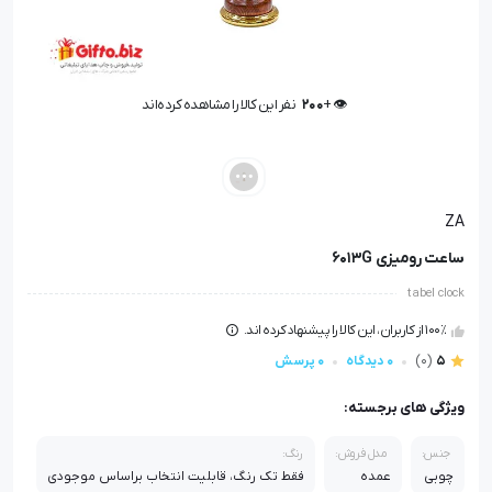
👁️ +
200
نفر این کالا را مشاهده کرده‌اند
👁️ +
200
نفر این کالا را مشاهده کرده‌اند
ZA
ساعت رومیزی 6013G
tabel clock
100٪ از کاربران، این کالا را پیشنهاد کرده اند.
5
(0)
0 دیدگاه
0 پرسش
ویژگی های برجسته:
جنس:
مدل فروش:
رنگ:
چوبی
عمده
فقط تک رنگ، قابلیت انتخاب براساس موجودی