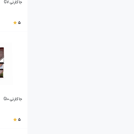
جا کارتی G7
5
جا کارتی G10
5