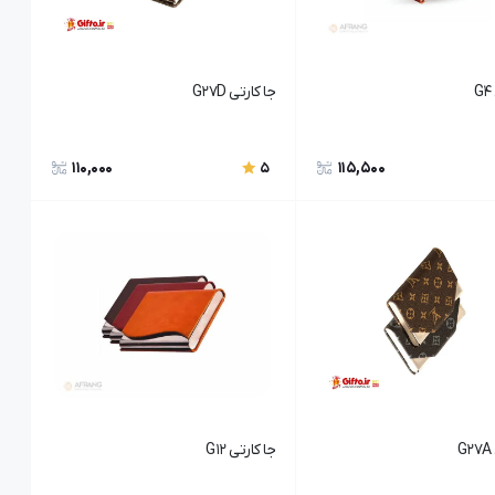
جا کارتی G27D
110,000
115,500
5
جا کارتی G12