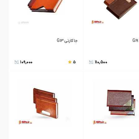
جا کارتی G13
109,000
110,500
5