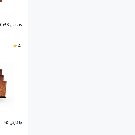
جا کارتی G26B
5
جا کارتی G6