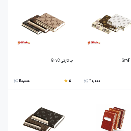
جا کارتی G27C
110,000
110,000
5