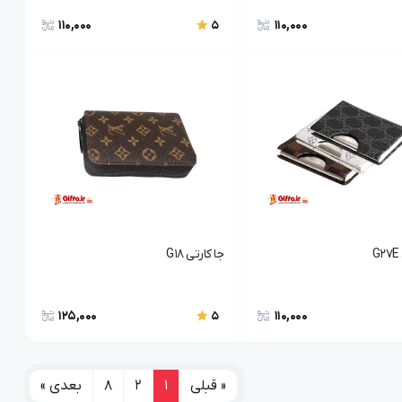
110,000
110,000
5
جا کارتی G18
125,000
110,000
5
« قبلی
1
2
8
بعدی »