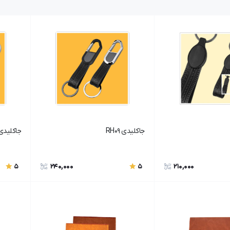
جاکلیدی RH09
جاکلیدی H08
240,000
210,000
5
5