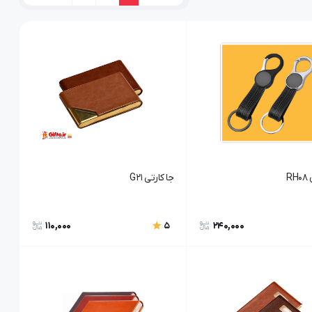
R
جا کارتی G21
110,000
240,000
5