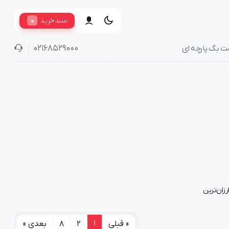
0
سبد خرید
02168529000
ت بگ پارچه ای
رزان‌ترین
« قبلی
1
2
8
بعدی »