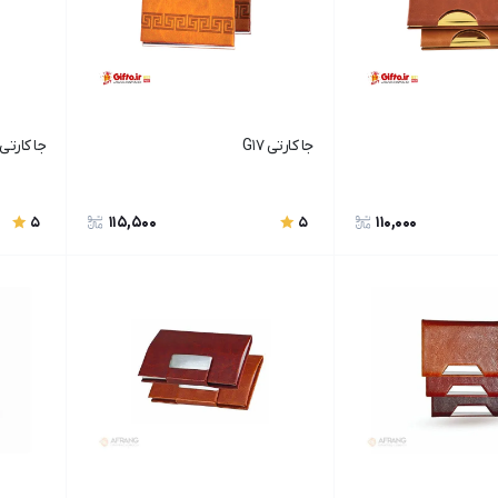
جا کارتی G17
جا کارتی G19
115,500
110,000
5
5