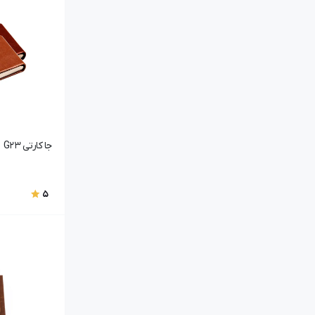
جا کارتی G23
5