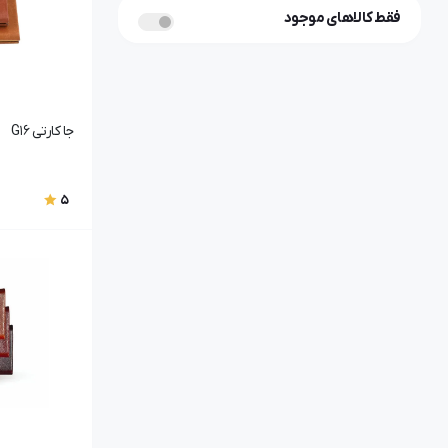
فقط کالاهای موجود
جا کارتی G16
5