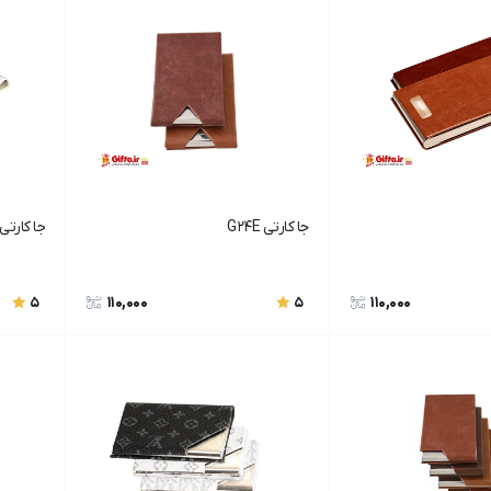
جا کارتی G24E
جا کارتی G27F
110,000
110,000
5
5