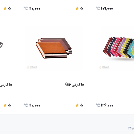
110,000
109,000
5
5
جا کارتی G14
جا کارتی G27E
110,000
126,000
5
5