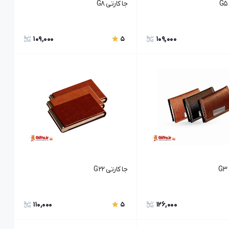
جا کارتی G8
109,000
109,000
5
جا کارتی G22
110,000
126,000
5