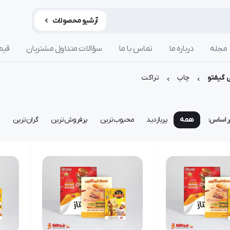
آرشیو محصولات
مجله
درباره ما
تماس با ما
سؤالات متداول مشتریان
قیم
 گیفتو
چاپ
تراکت
ر اساس:
همه
پربازدید
محبوب‌ترین
پرفروش‌ترین
گران‌ترین
ا