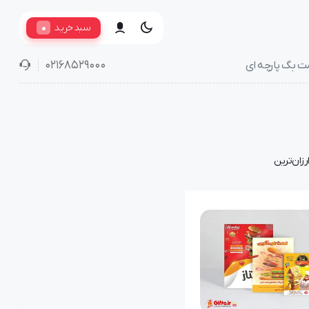
0
سبد خرید
02168529000
ت بگ پارچه ای
رزان‌ترین