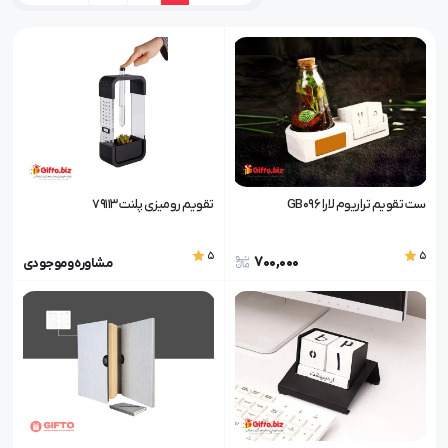
ست تقویم تراریوم لارا GB096
تقویم رومیزی پلنت 79113
5
5
700,000
مشاوره و موجودی