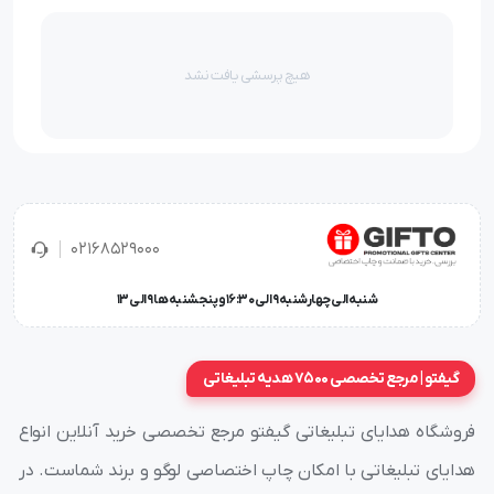
هیچ پرسشی یافت نشد
02168529000
شنبه الی چهارشنبه 9 الی 16:30 و پنجشنبه ها 9 الی 13
گیفتو | مرجع تخصصی 7500 هدیه تبلیغاتی
فروشگاه هدایای تبلیغاتی گیفتو مرجع تخصصی خرید آنلاین انواع
هدایای تبلیغاتی با امکان چاپ اختصاصی لوگو و برند شماست. در