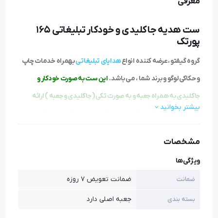
معرفی
ست هدیه جاکلیدی و خودکار تبلیغاتی 165
پورتک
گروه گیفتو ،عرضه کننده انواع
هدایای تبلیغاتی
بهمراه خدمات چاپ
و حکاکی لوگو و برند شما ، می باشد.
این ست به صورت خودکار و
جاکلیدی به همراه جعبه و به صورت تکی ( جاکلیدی و جعبه ) ارائه
بیشتر بخوانید
میگردد.
خودکار تبلیغاتی
بعنوان یکی از ابزارهای کاربردی و قابل حمل
در امور روزمره می باشد و به همین دلیل یکی از پراستفاده ترین
مشخصات
ابزارهای تبلیغاتی به شمار می آید.خودکار تبلیغاتی را می توان بعنوان
ویژگی‌ها
یکی از عمومی ترین هدایای تبلیغاتی ارزان قیمت به شمار آورد و تقریبا
ضمانت تعویض 7 روزه
ضمانت
تاثیر خودکارهای تبلیغاتی بیشترین میزان تاثیر را در مقایسه با سایر
جعبه اصلی دارد
بسته بندی
محصولات تبلیغاتی ایجاد می کند.