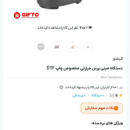
🤩 بهترین قیمت در
30
روز گذشته
👁️ +
700
نفر این کالا را مشاهده کرده‌اند
🤩 بهترین قیمت در
30
روز گذشته
گیفتو
دستگاه مینی پرس حرارتی مخصوص چاپ DTF
Mini heatpress
100٪ از کاربران، این کالا را پیشنهاد کرده اند.
5
(0)
0 دیدگاه
0 پرسش
نکات مهم سفارش
ویژگی های برجسته: