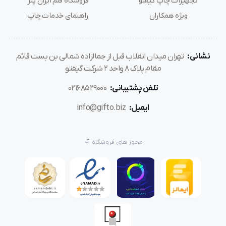
تجهیزات چاپ گیفتو
فروشگاه قلم ایران پنز
ویژه همکاران
راهنمای خدمات چاپ
نشانی:
تهران میدان انقلاب قبل از جمالزاده شمالی بن بست قائم
مقام پلاک 8 واحد 2 شرکت گیفتو
تلفن پشتیبانی:
02168529000
ایمیل:
info@gifto.biz
مجوز های فروشگاه