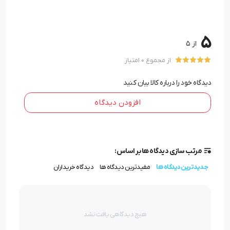
gifto.ir/…oduct-category/pen-peromotional
ودکار یوروپن
/
خودکار پورتک
/
خودکار ملودی
/
خودکار شیفر
/
5
خودکار کراس
/
خودکار دلتا
/
خودکار پلاستیکی
/
خودکار ایپلمات
/
از 5
از مجموع 0 امتیاز
خودکار پیرگاردین
دیدگاه خود را درباره کالا بیان کنید
افزودن دیدگاه
مرتب سازی دیدگاه ها بر اساس:
جدیدترین دیدگاه ها
مفیدترین دیدگاه ها
دیدگاه خریداران
هیچ دیدگاهی یافت نشد