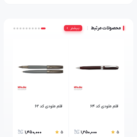
محصولات مرتبط
بیشتر
قلم ملودی کد 64
قلم ملودی کد 62
قلم 
1,450,000
1,250,000
5
5
5