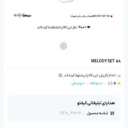
👁️ +
200
نفر این کالا را مشاهده کرده‌اند
👁️ +
200
نفر این کالا را مشاهده کرده‌اند
MELODY SET 58
100٪ از کاربران، این کالا را پیشنهاد کرده اند.
5
(0)
0 دیدگاه
0 پرسش
هدایای تبلیغاتی گیفتو
Gifto_49384
شناسه محصول