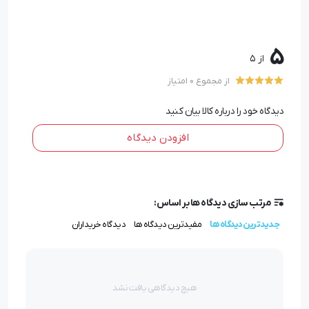
زیبایی و سبک بودن ،کاربردی بودن این محصول آن را به هدیه
ای مناسب برای مدیران تبدیل کرده است.
این قلم با داشتن
5
از 5
جعبه ی زیبای کادویی انتخاب سنجیده برای هدیه دادن می
از مجموع 0 امتیاز
باشد.
دیدگاه خود را درباره کالا بیان کنید
افزودن دیدگاه
خدمات گروه هدایای تبلیغاتی گیفتو
وب سایت گیفتو ، عرضه کننده ی انواع خودکار ،روان نویس
،خودنویس و ست های جفتی و سه تایی ملودی می باشد .
مرتب سازی دیدگاه ها بر اساس:
برند ملودی ، یکی از مرغوب ترین برند های تولید کننده ی قلم
جدیدترین دیدگاه ها
مفیدترین دیدگاه ها
دیدگاه خریداران
در دنیا می باشد .ملودی در تولید محصولات خود اولین
اولویت را کیفیت می داند و در سالیان گذشته بر اساس همین
الویت توانسته در بازار سهم خود را بدست آورد.
هیچ دیدگاهی یافت نشد