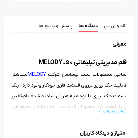
نقد و بررسی
دیدگاه ها
پرسش و پاسخ ها
معرفی
قلم مدیریتی تبلیغاتی MELODY .50
تمامی محصولات تحت لیسانس شرکت
MELODY
میباشد.
قابلیت حک لیزری برروی قسمت فلزی
خودکار
وجود دارد . رنگ
قسمت حک لیزری با توجه به متریال ساخته شده قلم،تغییر
پیدا خواهد کرد .معمولا رنگ قسمت حک طلائی ، قهوه ایی
بیشتر بخوانید
سوخته، نقره ایی خواهد شد.
امتیاز و دیدگاه کاربران
مزیت قلم مدیریتی MELODY .50