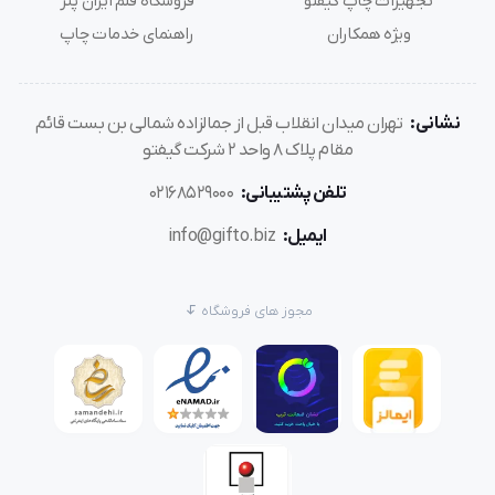
تجهیزات چاپ گیفتو
فروشگاه قلم ایران پنز
ویژه همکاران
راهنمای خدمات چاپ
نشانی:
تهران میدان انقلاب قبل از جمالزاده شمالی بن بست قائم
مقام پلاک 8 واحد 2 شرکت گیفتو
تلفن پشتیبانی:
02168529000
ایمیل:
info@gifto.biz
مجوز های فروشگاه