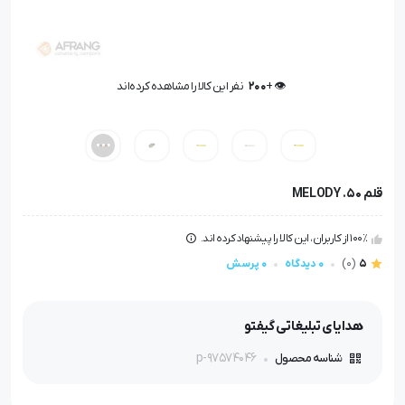
👁️ +
200
نفر این کالا را مشاهده کرده‌اند
👁️ +
200
نفر این کالا را مشاهده کرده‌اند
قلم MELODY .50
100٪ از کاربران، این کالا را پیشنهاد کرده اند.
5
(0)
0 دیدگاه
0 پرسش
هدایای تبلیغاتی گیفتو
p-97574046
شناسه محصول