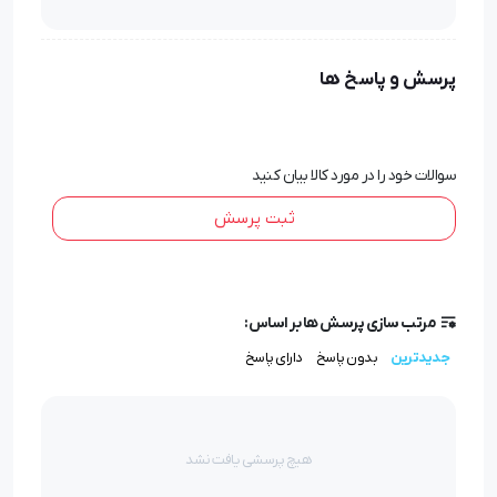
شما میتوانید محصولات ملودی را با ضمانت کیفیت و اصل
بودن محصول از وب سایت گیفتو تهیه نمایید. در تمامی
پرسش و پاسخ ها
محصولات ملودی امکان حکاکی نام یا برند شما بر قلم فراهم می
باشد.
مشخصات قلم
MELODY .50
سوالات خود را در مورد کالا بیان کنید
ثبت پرسش
گیره و قطعات با کروم آبکاری شده است.
حلقه میانی قلم با نقوش انتزاعی منقوش شده است.
گیره قلم به زیبایی طراحی و با نقوشی ساده متمایز شده است.
مرتب سازی پرسش ها بر اساس:
جدیدترین
بدون پاسخ
دارای پاسخ
هیچ پرسشی یافت نشد