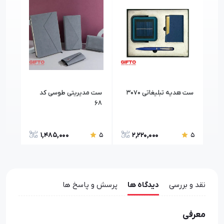
ست هدیه تبلیغاتی 3070
ست مدیریتی طوسی کد
ست 
4/a
68
1,485,000
2,220,000
5
5
5
نقد و بررسی
دیدگاه ها
پرسش و پاسخ ها
معرفی