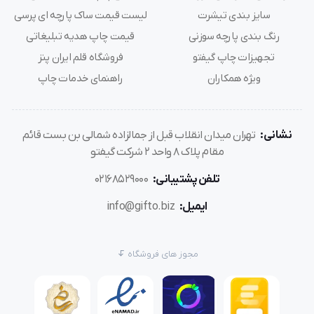
سایز بندی تیشرت
لیست قیمت ساک پارچه ای پرسی
رنگ بندی پارچه سوزنی
قیمت چاپ هدیه تبلیغاتی
تجهیزات چاپ گیفتو
فروشگاه قلم ایران پنز
ویژه همکاران
راهنمای خدمات چاپ
نشانی:
تهران میدان انقلاب قبل از جمالزاده شمالی بن بست قائم
مقام پلاک 8 واحد 2 شرکت گیفتو
تلفن پشتیبانی:
02168529000
ایمیل:
info@gifto.biz
مجوز های فروشگاه