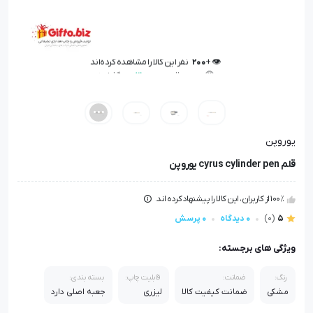
🤩 بهترین قیمت در
30
روز گذشته
👁️ +
200
نفر این کالا را مشاهده کرده‌اند
🤩 بهترین قیمت در
30
روز گذشته
یوروپن
قلم cyrus cylinder pen یوروپن
100٪ از کاربران، این کالا را پیشنهاد کرده اند.
5
(0)
0 دیدگاه
0 پرسش
ویژگی های برجسته:
رنگ:
ضمانت:
قابلیت چاپ:
بسته بندی:
مشکی
ضمانت کیفیت کالا
لیزری
جعبه اصلی دارد