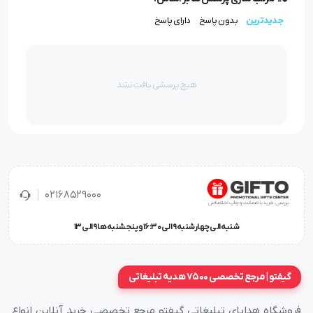
جدیدترین
بدون پاسخ
دارای پاسخ
هیچ پرسشی یافت نشد
قلم منشور کوروش با قطعه چوبی ، الهام گرفته از منشور حقوق بشر
02168529000
کوروش بزرگ طراحی و تولید گردیده است. در زیر سینی جعبه این قلم
شنبه الی چهارشنبه 9 الی 16:30 و پنجشنبه ها 9 الی 13
،قطعه تبدیل خود نویس به روان نویس و مغزی روان نویس به
همراه بروشور حاوی متن منشور حقوق بشر کوروش بزرگ ترجمه شده
گیفتو | مرجع تخصصی 7500 هدیه تبلیغاتی
به هفت زبان زنده دنیا قرار دارد. خودکار تبلیغاتی بعنوان یکی از
فروشگاه هدایای تبلیغاتی گیفتو مرجع تخصصی خرید آنلاین انواع
ابزارهای کاربردی و قابل حمل در امور روزمره می باشد و به همین دلیل