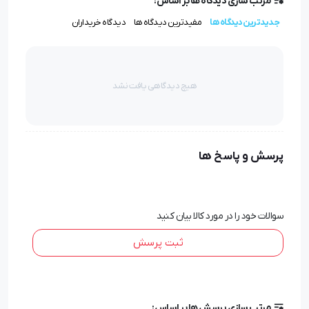
مرتب سازی دیدگاه ها بر اساس:
آنچه در سینی زیر جعبه تعبیه شده، خودنویس شما را به
جدیدترین دیدگاه ها
مفیدترین دیدگاه ها
دیدگاه خریداران
روان‌نویس تبدیل می‌کند. کافی است قطعه‌ی تبدیل
خودنویس به روان‌نویس پنهان شده در این قسمت را بردارید
و پس از باز کردن سر خودنویس و قرار دادن کارتریج
هیچ دیدگاهی یافت نشد
روان‌نویس، این قطعه را به بدنه وصل کنید.
شاید ظاهر خودنویس منشور کوروش مهم‌ترین دلیل
پرسش و پاسخ ها
ارزشمندی آن باشد ،اما تنها دلیلش نیست. بدنه‌ی محکم
،نوک ایریدیوم و از همه مهم‌تر قابلیت تبدیل به روان‌نویس
این محصول را به یک عضو داشتنی برای کلکسیونرها و مدیران
سوالات خود را در مورد کالا بیان کنید
عالی‌رتبه تبدیل کرده است.
ثبت پرسش
مرتب سازی پرسش ها بر اساس: