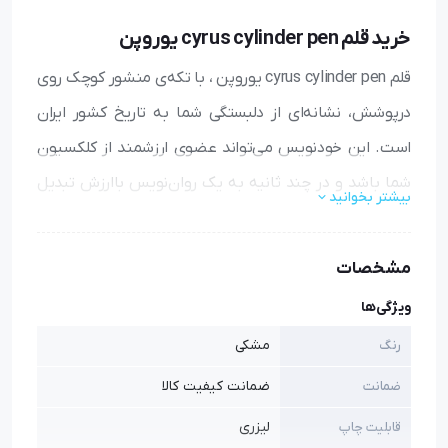
خرید قلم cyrus cylinder pen یوروپن
قلم cyrus cylinder pen یوروپن ، با تکه‌ی منشور کوچک روی
درپوشش، نشانه‌ای از دلبستگی شما به تاریخ کشور ایران
است. این خودنویس می‌تواند عضوی ارزشمند از کلکسیون
شما باشد و در چند ثانیه به یک روان‌نویس باارزش تبدیل
بیشتر بخوانید
شود. این محصول برند معتبر «یوروپن» (Europen) از ترکیب
فلز و چوب ساخته شده است.و در
مجموعه هدایای گیفتو
مشخصات
قابل عرضه میباشد
ویژگی‌ها
به این شکل که تمام قسمت‌های بدنه‌ی آن، به‌جز قسمتی از
مشکی
رنگ
درپوش، فلزی است. این قسمت شبیه به منشور کوروش
ضمانت کیفیت کالا
ضمانت
طراحی شده تا ادای دین و احترامی باشد به این پادشاه بزرگ
لیزری
قابلیت چاپ
ایرانی.