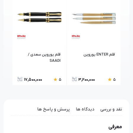
قلم ENTER یوروپن
قلم یوروپن سعدی /
قلم vita یوروپ
SAADI
17,500,000
3,200,000
5
5
5
نقد و بررسی
دیدگاه ها
پرسش و پاسخ ها
معرفی