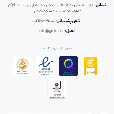
نشانی:
تهران میدان انقلاب قبل از جمالزاده شمالی بن بست قائم
مقام پلاک 8 واحد 2 شرکت گیفتو
تلفن پشتیبانی:
02168529000
ایمیل:
info@gifto.biz
مجوز های فروشگاه