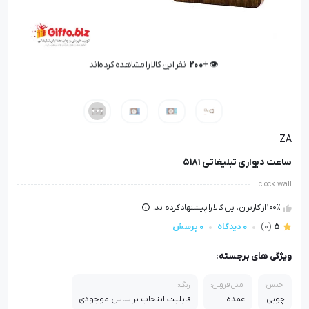
🤩 بهترین قیمت در
30
روز گذشته
👁️ +
200
نفر این کالا را مشاهده کرده‌اند
🤩 بهترین قیمت در
30
روز گذشته
ZA
ساعت دیواری تبلیغاتی 5181
clock wall
100٪ از کاربران، این کالا را پیشنهاد کرده اند.
5
(0)
0 دیدگاه
0 پرسش
ویژگی های برجسته:
جنس:
مدل فروش:
رنگ:
چوبی
عمده
قابلیت انتخاب براساس موجودی