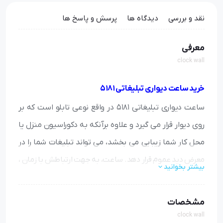
نقد و بررسی
دیدگاه ها
پرسش و پاسخ ها
معرفی
clock wall
خرید ساعت دیواری تبلیغاتی 5181
ساعت دیواری تبلیغاتی 5181 در واقع نوعی تابلو است که بر
روی دیوار قرار می گیرد و علاوه برآنکه به دکوراسیون منزل یا
محل کار شما زیبایی می بخشد، می تواند تبلیغات شما را در
معرض دید عموم قرار دهد. ساعت، به جهت ارتباطش با زمان ،
بیشتر بخوانید
از جمله اقلامی است که همواره و هر لحظه بشر به آن نیاز دارد
و از همین رو انواع مختلفی از
ساعت دیواری تبلیغاتی
در شکل
مشخصات
و طرح های مختلفی ساخته شده است.
clock wall