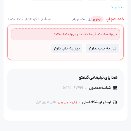
بیشتر
ضمانت:
بسته بندی:
قابلیت چاپ:
ضمانت کیفیت کالا
جعبه تکی
چاپ لوگو رنگی یا تکرنگ
خدمات چاپ
راهنمای چاپ
لطفاً یکی از گزینه‌ها را انتخاب کنید
اجباری
برای ادامه، ابتدا گزینه خدمات چاپ را انتخاب کنید.
نیاز به چاپ ندارم
نیاز به چاپ دارم
هدایای تبلیغاتی گیفتو
Gifto_97441
شناسه محصول
ارسال فروشگاه اصلی
10 الی 15 روز کاری
زمان تخمینی ارسال