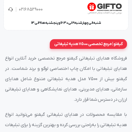
6-در طی روز بارها و بارها به آن رجوع می شود که سبب می
02168529000
گردد تبلیغات روی آن به دفعات در معرض دید قرار بگیرد.
شنبه الی چهارشنبه 9 الی 16:30 و پنجشنبه ها 9 الی 13
7-همچون یک تابلو دیواری نقش دکوری هم دارد.
گیفتو | مرجع تخصصی 7500 هدیه تبلیغاتی
چاپ و حکاکی سفارشی بر روی ساعت دیواری تبلیغاتی 5181
فروشگاه هدایای تبلیغاتی گیفتو مرجع تخصصی خرید آنلاین انواع
از آنجاییکه قرار است ساعت دیواری تبلیغاتی 5181 همچون یک
هدایای تبلیغاتی با امکان چاپ اختصاصی لوگو و برند شماست. در
تابلو بر روی دیوار قرار بگیرد و در کنار نمایش زمان، نقش
گیفتو بیش از ۷۵۰۰ مدل هدیه تبلیغاتی متنوع شامل هدایای
دکوری هم ایفا کند و سالها مورد استفاده باشد، کیفیت چاپ و
سازمانی، هدایای مدیریتی، هدایای نمایشگاهی و هدایای تبلیغاتی
حکاکی طرح شما بر روی آن هم از اهمیت بالایی برخوردار است .
ارزان در دسترس شما قرار دارد.
لذا مجموعه
گیفتو
با در نظر داشتن اهمیت این موضوع
با مقایسه محصولات در هدایای تبلیغاتی گیفتو می‌توانید انواع
همواره به کیفیت بالای چاپ و حکاکی تبلیغات درج شده بر
هدیه تبلیغاتی را به‌راحتی بررسی کرده و بهترین گزینه را برای تبلیغات
روی هدایای تبلیغاتی از جمله ساعت دیواری تبلیغاتی