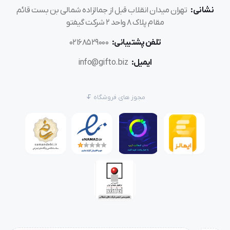
نشانی:
تهران میدان انقلاب قبل از جمالزاده شمالی بن بست قائم
مقام پلاک 8 واحد 2 شرکت گیفتو
تلفن پشتیبانی:
02168529000
ایمیل:
info@gifto.biz
مجوز های فروشگاه