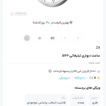
🤩 بهترین قیمت در
30
روز گذشته
👁️ +
200
نفر این کالا را مشاهده کرده‌اند
🤩 بهترین قیمت در
30
روز گذشته
ZA
ساعت دیواری تبلیغاتی 5166
clock wall
100٪ از کاربران، این کالا را پیشنهاد کرده اند.
5
(0)
0 دیدگاه
0 پرسش
ویژگی های برجسته:
جنس:
مدل فروش:
رنگ:
فلزی
عمده
قابلیت انتخاب براساس موجودی