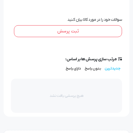
1-
ساعت دیواری تبلیغاتی
به نسبت قیمت آن بازتاب تبلیغاتی
سوالات خود را در مورد کالا بیان کنید
بالایی دارد و همانطور که قبلا هم اشاره کردیم یک ساعت
دیواری تبلیغاتی می تواند مورد بازدید مجموعه ای از مخاطبان
ثبت پرسش
قرار بگیرد.
2-کاربرد زمان سنجی آن مورد نیاز همه بوده لذا پر مخاطب
مرتب سازی پرسش ها بر اساس:
است.
جدیدترین
بدون پاسخ
دارای پاسخ
3-از انواع و اقسام جنس و طرح و شکل خلاقانه برخوردار است.
هیچ پرسشی یافت نشد
4-همچون رسانه تبلیغاتی محیطی ثابت عمل می کند.
5-از دوام و استحکام بالایی برخوردار است.
6-در طی روز بارها و بارها به آن رجوع می شود که سبب می