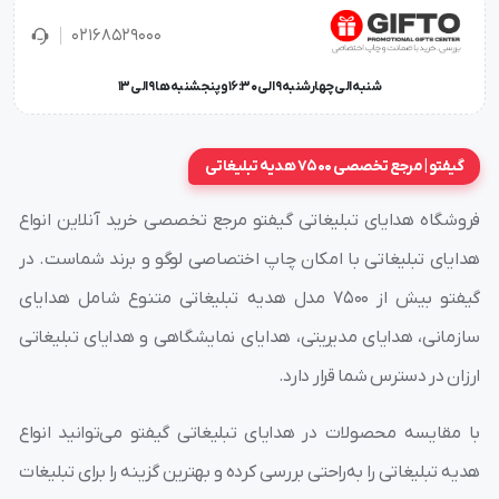
گردد تبلیغات روی آن به دفعات در معرض دید قرار بگیرد.
02168529000
7-همچون یک تابلو دیواری نقش دکوری هم دارد.
شنبه الی چهارشنبه 9 الی 16:30 و پنجشنبه ها 9 الی 13
چاپ و حکاکی سفارشی بر روی ساعت دیواری تبلیغاتی 5166
گیفتو | مرجع تخصصی 7500 هدیه تبلیغاتی
از آنجاییکه قرار است ساعت دیواری تبلیغاتی 5166 همچون
فروشگاه هدایای تبلیغاتی گیفتو مرجع تخصصی خرید آنلاین انواع
یک تابلو بر روی دیوار قرار بگیرد و در کنار نمایش زمان، نقش
هدایای تبلیغاتی با امکان چاپ اختصاصی لوگو و برند شماست. در
دکوری هم ایفا کند و سالها مورد استفاده باشد، کیفیت چاپ و
گیفتو بیش از ۷۵۰۰ مدل هدیه تبلیغاتی متنوع شامل هدایای
حکاکی طرح شما بر روی آن هم از اهمیت بالایی برخوردار است .
سازمانی، هدایای مدیریتی، هدایای نمایشگاهی و هدایای تبلیغاتی
لذا مجموعه
گیفتو
با در نظر داشتن اهمیت این موضوع
ارزان در دسترس شما قرار دارد.
همواره به کیفیت بالای چاپ و حکاکی تبلیغات درج شده بر
با مقایسه محصولات در هدایای تبلیغاتی گیفتو می‌توانید انواع
روی هدایای تبلیغاتی از جمله ساعت دیواری تبلیغاتی
هدیه تبلیغاتی را به‌راحتی بررسی کرده و بهترین گزینه را برای تبلیغات
اندیشیده و بهترین کیفیت چاپ و حکاکی را ارائه می دهد.