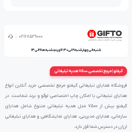
در قالب یک سری از مقالات که شامل
اطلاعات مفید، جالب و
کاملی مانند قطع، انواع صحافی، جلد، کاغذ، چاپ داخل
سررسید، فرمت تاریخ، اوراق ضمیمه، حک لوگو روی جلد، چاپ
02168529000
لوگو در صفحات، لت گلاسه، آستر بدرقه، روبان، سالنامه
اختصاصی و کیفیت و قیمت سررسید یا سالنامه
می‌باشد؛
شنبه الی چهارشنبه 9 الی 16:30 و پنجشنبه ها 9 الی 13
برای بالابردن سطح آگاهی و عملکرد بهتر در انتخاب سررسید؛
برای شما عزیزان آماده کرده است.
گیفتو | مرجع تخصصی 7500 هدیه تبلیغاتی
فروشگاه هدایای تبلیغاتی گیفتو مرجع تخصصی خرید آنلاین انواع
هدایای تبلیغاتی با امکان چاپ اختصاصی لوگو و برند شماست. در
گیفتو بیش از ۷۵۰۰ مدل هدیه تبلیغاتی متنوع شامل هدایای
سازمانی، هدایای مدیریتی، هدایای نمایشگاهی و هدایای تبلیغاتی
ارزان در دسترس شما قرار دارد.