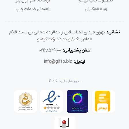
تجهیزات چاپ گیفتو
فروشگاه قلم ایران پنز
ویژه همکاران
راهنمای خدمات چاپ
نشانی:
تهران میدان انقلاب قبل از جمالزاده شمالی بن بست قائم
مقام پلاک 8 واحد 2 شرکت گیفتو
تلفن پشتیبانی:
02168529000
ایمیل:
info@gifto.biz
مجوز های فروشگاه