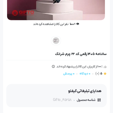
👁️ +
100
نفر این کالا را مشاهده کرده‌اند
👁️ +
100
نفر این کالا را مشاهده کرده‌اند
سالنامه 1405 رقعی کد 22 چرم شرانگ
100٪ از کاربران، این کالا را پیشنهاد کرده اند.
5
(0)
0 دیدگاه
0 پرسش
هدایای تبلیغاتی گیفتو
Gifto_45258
شناسه محصول