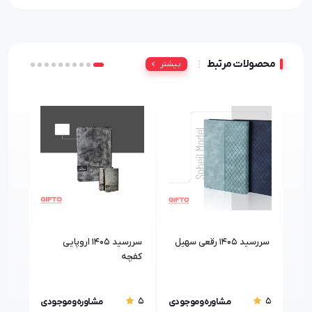
محصولات مرتبط
بیشتر
سررسید 1405 رقعی سهیل
سررسید 1405 اروپایی
سررسید 405
کفچه
5
5
5
مشاوره و موجودی
مشاوره و موجودی