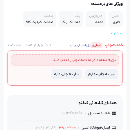
ویژگی های برجسته:
جنس:
مدل فروش:
رنگ:
ضمانت:
فلزی
عمده
فقط تک رنگ
ضمانت کیفیت کالا
بیشتر
قابلیت چاپ:
تک رنگ، لیزری
خدمات چاپ
راهنمای چاپ
لطفاً یکی از گزینه‌ها را انتخاب کنید
اجباری
برای ادامه، ابتدا گزینه خدمات چاپ را انتخاب کنید.
نیاز به چاپ ندارم
نیاز به چاپ دارم
هدایای تبلیغاتی گیفتو
p-13478768
شناسه محصول
ارسال فروشگاه اصلی
3 الی 5 روز کاری
زمان تخمینی ارسال