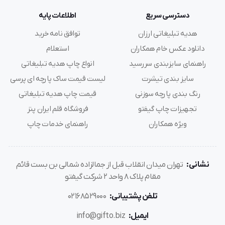
دسترسی سریع
اطلاعات پایه
هدیه تبلیغاتی ارزان
توافق نامه خرید
دانلود عکس خام همکاران
استعلام
راهنمای سایزبندی سررسید
انواع چاپ هدیه تبلیغاتی
سایز بندی تیشرت
لیست قیمت ساک پارچه ای پرسی
رنگ بندی پارچه سوزنی
قیمت چاپ هدیه تبلیغاتی
تجهیزات چاپ گیفتو
فروشگاه قلم ایران پنز
ویژه همکاران
راهنمای خدمات چاپ
نشانی:
تهران میدان انقلاب قبل از جمالزاده شمالی بن بست قائم
مقام پلاک 8 واحد 2 شرکت گیفتو
تلفن پشتیبانی:
02168529000
ایمیل:
info@gifto.biz