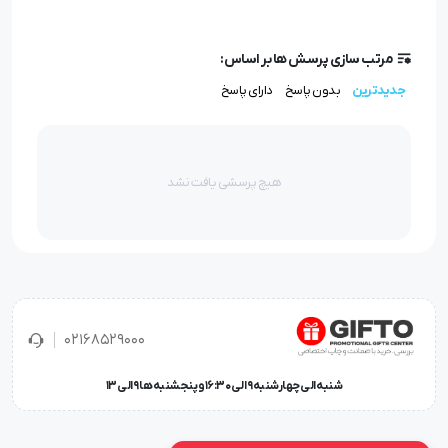
مرتب سازی پرسش ها بر اساس:
جدیدترین
بدون پاسخ
دارای پاسخ
هیچ پرسشی یافت نشد
02168529000
شنبه الی چهارشنبه 9 الی 16:30 و پنجشنبه ها 9 الی 13