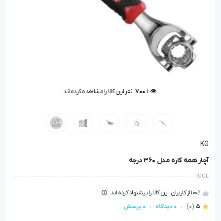
🤩 بهترین قیمت در
30
روز گذشته
👁️ +
700
نفر این کالا را مشاهده کرده‌اند
🤩 بهترین قیمت در
30
روز گذشته
KG
آچار همه کاره مدل 360 درجه
TOOL
100٪ از کاربران، این کالا را پیشنهاد کرده اند.
5
(0)
0 دیدگاه
0 پرسش