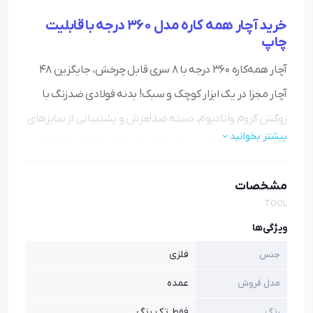
خرید آچار همه کاره مدل 360 درجه با قابلیت
چاپ
آچار همه‌کاره ۳۶۰ درجه با ۸ سری قابل چرخش، جایگزین ۴۸
آچار مجزا در یک ابزار کوچک و سبک! بدنه فولادی ضدزنگ با
روکش کروم وانادیوم، دسته ضدلغزش و پشتیبانی از سایزهای
بیشتر بخوانید
۸ تا ۱۹ میلیمتر. مناسب برای تعمیرات خودرو، منزل و کارگاه —
حتی در فضاهای تنگ و سخت‌دسترس.
مشخصات
جایگزین آچارهای شما کم جا و به صرفه و اقتصادی استفاده
TOOL
برای جاهایی با دسترسی سخت مثل موتور خودرو استفاده
ویژگی‌ها
راحت تر به دلیل چرخش 360 درجه دسته ضد لغزش مناسب
فلزی
جنس
برای پیچ ها مهره های مختلف
عمده
مدل فروش
فقط تک رنگ
رنگ